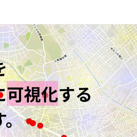
を
に
可視化
する
す。