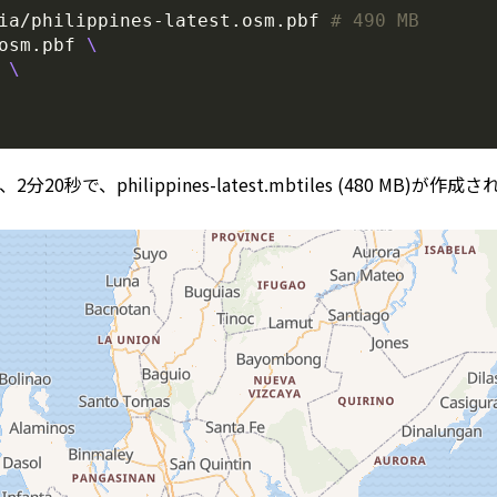
ia/philippines-latest.osm.pbf 
# 490 MB
osm.pbf 
 
2分20秒で、philippines-latest.mbtiles (480 MB)が作