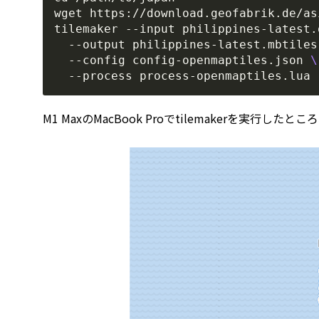
wget https://download.geofabrik.de/as
tilemaker --input philippines-latest.
  --output philippines-latest.mbtiles
  --config config-openmaptiles.json 
M1 MaxのMacBook Proでtilemakerを実行したところ、