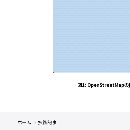
図1: OpenStreetM
ホーム
技術記事