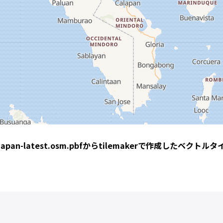
apのjapan-latest.osm.pbfからtilemakerで作成したベ