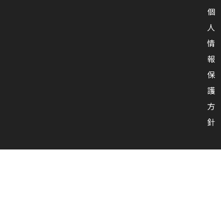
個
人
情
報
保
護
方
針