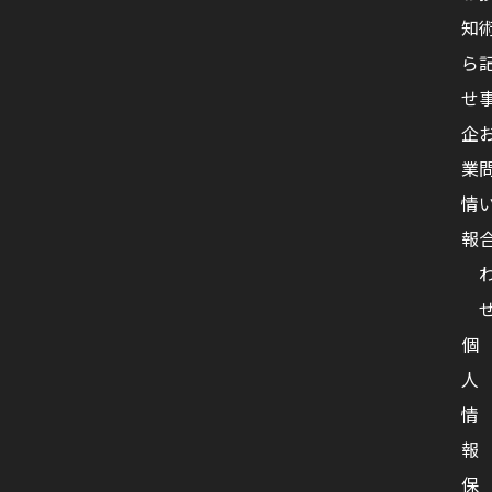
知
ら
せ
企
業
情
報
個
人
情
報
保