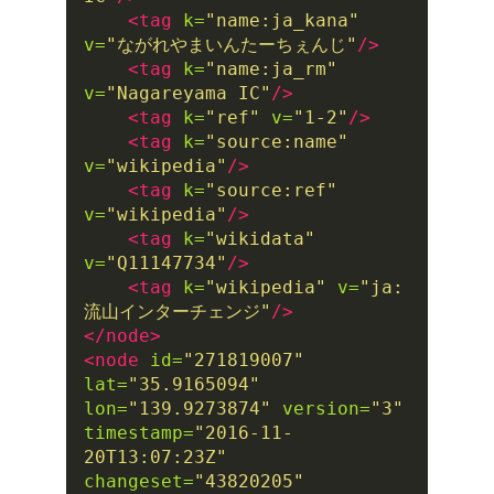
<tag
k=
"name:ja_kana"
v=
"ながれやまいんたーちぇんじ"
/>
<tag
k=
"name:ja_rm"
v=
"Nagareyama IC"
/>
<tag
k=
"ref"
v=
"1-2"
/>
<tag
k=
"source:name"
v=
"wikipedia"
/>
<tag
k=
"source:ref"
v=
"wikipedia"
/>
<tag
k=
"wikidata"
v=
"Q11147734"
/>
<tag
k=
"wikipedia"
v=
"ja:
流山インターチェンジ"
/>
</node>
<node
id=
"271819007"
lat=
"35.9165094"
lon=
"139.9273874"
version=
"3"
timestamp=
"2016-11-
20T13:07:23Z"
changeset=
"43820205"