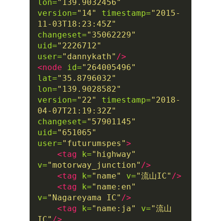
lon=
"139.9032456"
version=
"14"
timestamp=
"2015-
11-03T18:23:45Z"
changeset=
"35062229"
uid=
"2226712"
user=
"dannykath"
/>
<node
id=
"264005496"
lat=
"35.8796032"
lon=
"139.9028582"
version=
"22"
timestamp=
"2018-
04-07T21:19:32Z"
changeset=
"57901145"
uid=
"651065"
user=
"futurumspes"
>
<tag
k=
"highway"
v=
"motorway_junction"
/>
<tag
k=
"name"
v=
"流山IC"
/>
<tag
k=
"name:en"
v=
"Nagareyama IC"
/>
<tag
k=
"name:ja"
v=
"流山
IC"
/>